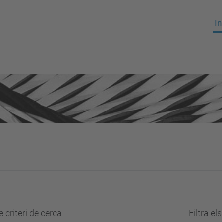
In
 criteri de cerca
Filtra el