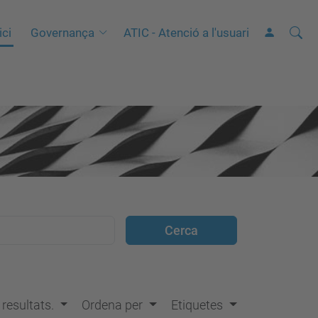
Cerca
C
ici
Governança
ATIC - Atenció a l'usuari
e
r
c
a
a
v
a
n
ç
a
d
a
…
s resultats.
Ordena per
Etiquetes