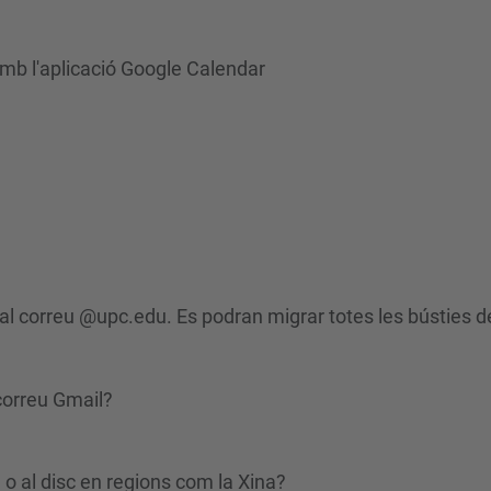
mb l'aplicació Google Calendar
 al correu @upc.edu. Es podran migrar totes les bústies de
 correu Gmail?
 o al disc en regions com la Xina?