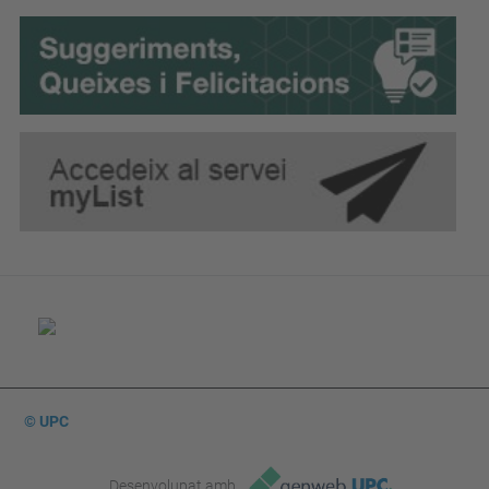
© UPC
Desenvolupat amb