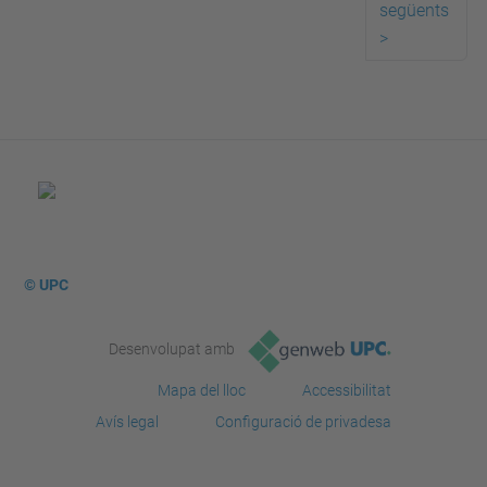
següents
>
© UPC
Desenvolupat amb
Mapa del lloc
Accessibilitat
Avís legal
Configuració de privadesa