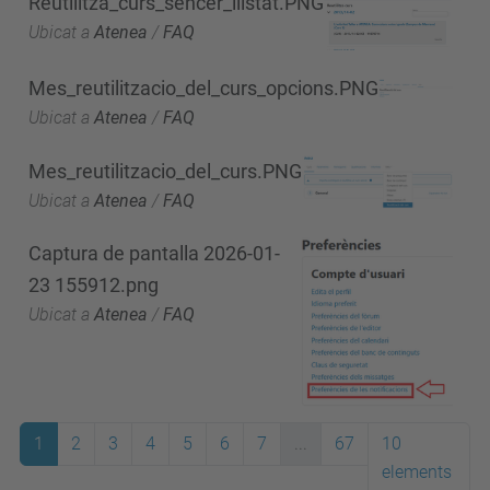
Reutilitza_curs_sencer_llistat.PNG
Ubicat a
Atenea
/
FAQ
Mes_reutilitzacio_del_curs_opcions.PNG
Ubicat a
Atenea
/
FAQ
Mes_reutilitzacio_del_curs.PNG
Ubicat a
Atenea
/
FAQ
Captura de pantalla 2026-01-
23 155912.png
Ubicat a
Atenea
/
FAQ
1
2
3
4
5
6
7
...
67
10
elements