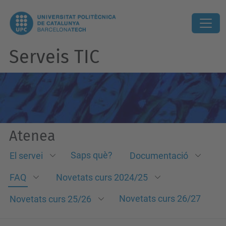
Serveis TIC
Atenea
Saps què?
El servei
Documentació
FAQ
Novetats curs 2024/25
Novetats curs 26/27
Novetats curs 25/26