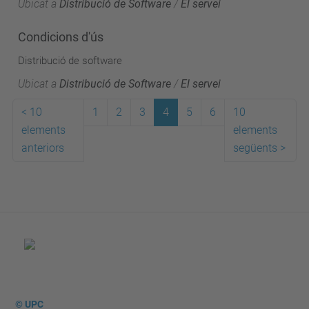
Ubicat a
Distribució de Software
/
El servei
Condicions d'ús
Distribució de software
Ubicat a
Distribució de Software
/
El servei
<
10
1
2
3
4
5
6
10
elements
elements
anteriors
següents
>
© UPC