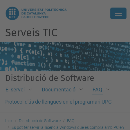
Serveis TIC
Distribució de Software
El servei
Documentació
FAQ
Protocol d'ús de llengües en el programari UPC
Inici
Distribució de Software
FAQ
Es pot fer servir la llicència Windows que es compra amb PC en