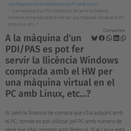
una màquina virtual Windows a un PC amb Linux?
A la màquina d'un PDI/PAS es pot fer servir la llicència
Windows comprada amb el HW per una màquina virtual en el PC
amb Linux, etc...?
Comparteix:
A la màquina d'un
PDI/PAS es pot fer
servir la llicència Windows
comprada amb el HW per
una màquina virtual en el
PC amb Linux, etc...?
Sí, però la llicència de compra que s’ha adquirit amb
el PC, només es pot utilitzar pel PC amb número de
sèrie que s’ha comprat amb llicència. Si el Linux està