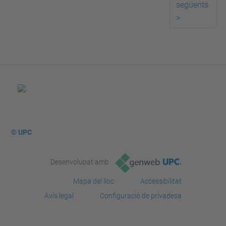
següents
>
© UPC
Desenvolupat amb
Mapa del lloc
Accessibilitat
Avís legal
Configuració de privadesa