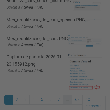
Reutilitza_curs_sencer_llistat.PNG
Ubicat a
Atenea
/
FAQ
Mes_reutilitzacio_del_curs_opcions.PNG
Ubicat a
Atenea
/
FAQ
Mes_reutilitzacio_del_curs.PNG
Ubicat a
Atenea
/
FAQ
Captura de pantalla 2026-01-
23 155912.png
Ubicat a
Atenea
/
FAQ
1
2
3
4
5
6
7
...
67
10
elements