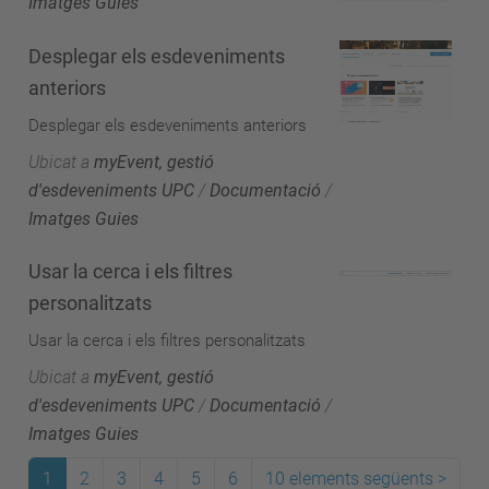
Imatges Guies
Desplegar els esdeveniments
anteriors
Desplegar els esdeveniments anteriors
Ubicat a
myEvent, gestió
d'esdeveniments UPC
/
Documentació
/
Imatges Guies
Usar la cerca i els filtres
personalitzats
Usar la cerca i els filtres personalitzats
Ubicat a
myEvent, gestió
d'esdeveniments UPC
/
Documentació
/
Imatges Guies
1
2
3
4
5
6
10 elements següents
>