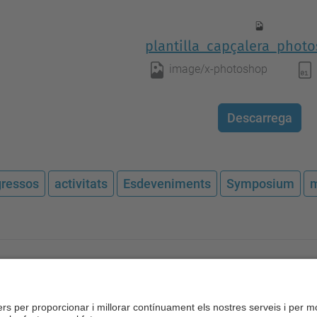
plantilla_capçalera_phot
image/x-photoshop
Descarrega
ressos
activitats
Esdeveniments
Symposium
m