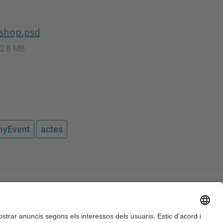
oshop.psd
2.8 MB
yEvent
actes