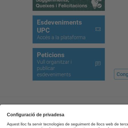
Esdeveniments
UPC
Accés a la plataforma
Peticions
Vull organitzar i
publicar
Cong
esdeveniments