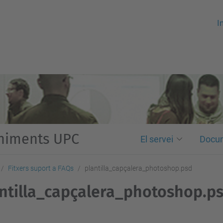
In
eniments UPC
El servei
Docu
Fitxers suport a FAQs
plantilla_capçalera_photoshop.psd
ntilla_capçalera_photoshop.p