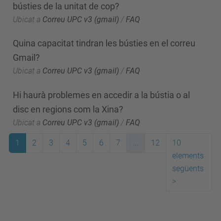
bústies de la unitat de cop?
Ubicat a
Correu UPC v3 (gmail)
/
FAQ
Quina capacitat tindran les bústies en el correu
Gmail?
Ubicat a
Correu UPC v3 (gmail)
/
FAQ
Hi haurà problemes en accedir a la bústia o al
disc en regions com la Xina?
Ubicat a
Correu UPC v3 (gmail)
/
FAQ
1
2
3
4
5
6
7
...
12
10
elements
següents
>