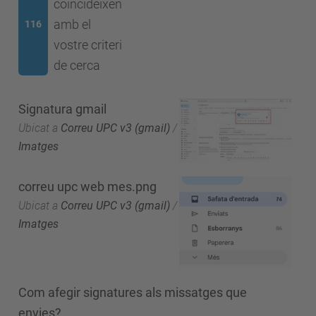
coincideixen
amb el
116
vostre criteri
de cerca
Signatura gmail
Ubicat a
Correu UPC v3 (gmail)
/
Imatges
correu upc web mes.png
Ubicat a
Correu UPC v3 (gmail)
/
Imatges
Com afegir signatures als missatges que
envies?