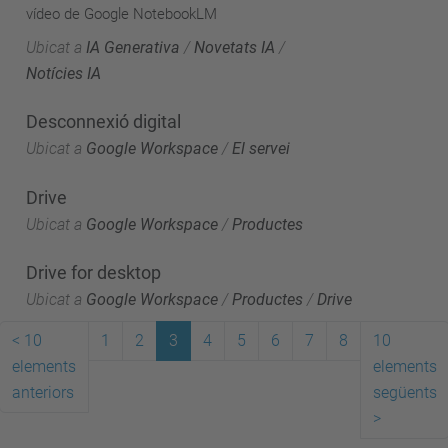
vídeo de Google NotebookLM
Ubicat a
IA Generativa
/
Novetats IA
/
Notícies IA
Desconnexió digital
Ubicat a
Google Workspace
/
El servei
Drive
Ubicat a
Google Workspace
/
Productes
Drive for desktop
Ubicat a
Google Workspace
/
Productes
/
Drive
<
10
1
2
3
4
5
6
7
8
10
elements
elements
anteriors
següents
>