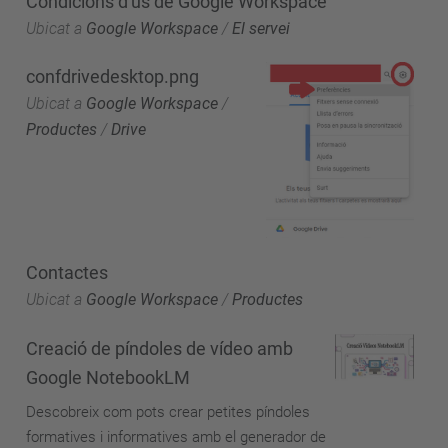
Condicions d'ús de Google Workspace
Ubicat a
Google Workspace
/
El servei
confdrivedesktop.png
Ubicat a
Google Workspace
/
Productes
/
Drive
Contactes
Ubicat a
Google Workspace
/
Productes
Creació de píndoles de vídeo amb
Google NotebookLM
Descobreix com pots crear petites píndoles
formatives i informatives amb el generador de