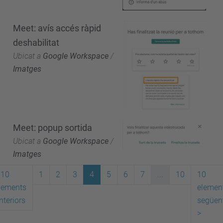
Meet: avís accés ràpid
deshabilitat
Ubicat a
Google Workspace
/
Imatges
Meet: popup sortida
Ubicat a
Google Workspace
/
Imatges
10
1
2
3
4
5
6
7
...
10
10
lements
elemen
nteriors
següen
>