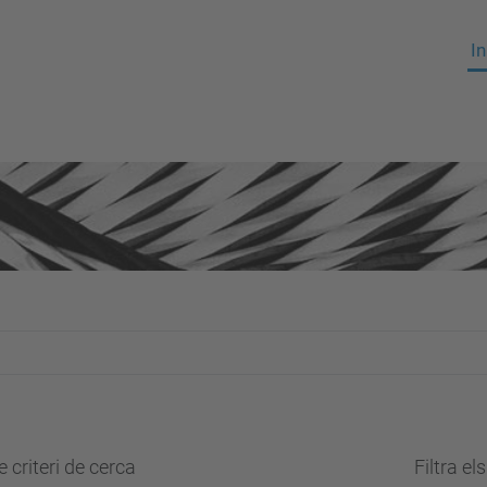
In
 criteri de cerca
Filtra el