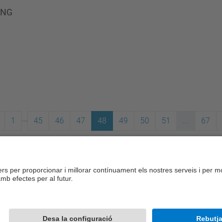
PNG
...
1
45
46
47
48
49
50
51
...
67