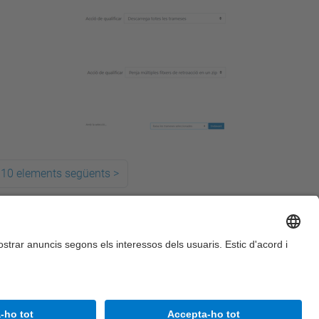
10 elements següents
>