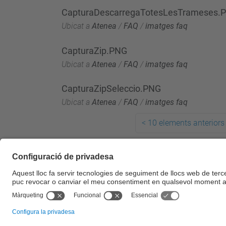
CapturaDescarregaTotesLesTrameses.
Ubicat a
Atenea
/
FAQ
/
imatges faq
CapturaZip.PNG
Ubicat a
Atenea
/
FAQ
/
imatges faq
CapturaZipSeleccio.PNG
Ubicat a
Atenea
/
FAQ
/
imatges faq
<
10 elements anteriors