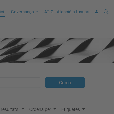
Cerca
C
ici
Governança
ATIC - Atenció a l'usuari
e
r
c
a
a
v
a
n
ç
a
d
a
…
s resultats.
Ordena per
Etiquetes