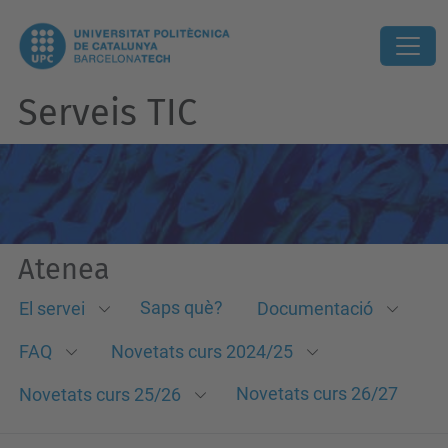
Serveis TIC
Atenea
Saps què?
El servei
Documentació
FAQ
Novetats curs 2024/25
Novetats curs 26/27
Novetats curs 25/26