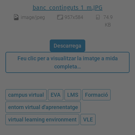
banc_continguts_1_m.JPG
image/jpeg
957x584
74.9
KB
Descarrega
Feu clic per a visualitzar la imatge a mida
completa…
campus virtual
EVA
LMS
Formació
entorn virtual d'aprenentatge
virtual learning environment
VLE