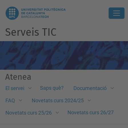
Serveis TIC
Atenea
Saps què?
El servei
Documentació
FAQ
Novetats curs 2024/25
Novetats curs 26/27
Novetats curs 25/26