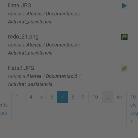
llista.JPG
Ubicat a
Atenea
/
Documentació
/
Activitat_assistencia
redo_21.png
Ubicat a
Atenea
/
Documentació
/
Activitat_assistencia
llista2.JPG
Ubicat a
Atenea
/
Documentació
/
Activitat_assistencia
...
1
4
5
6
7
8
9
10
...
67
10
ents
ele
iors
seg
>