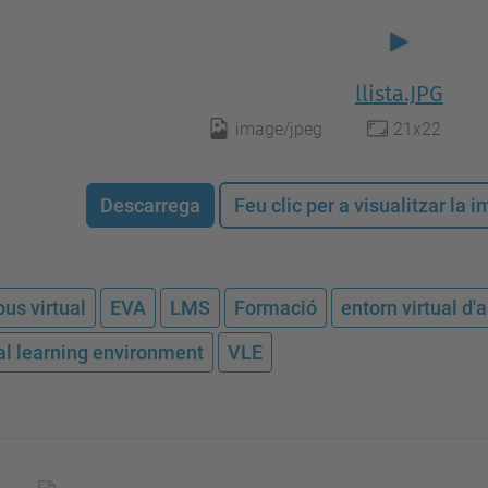
llista.JPG
image/jpeg
21x22
Descarrega
Feu clic per a visualitzar la
us virtual
EVA
LMS
Formació
entorn virtual d
ual learning environment
VLE