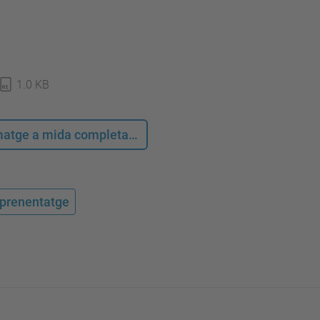
1.0 KB
 imatge a mida completa…
'aprenentatge