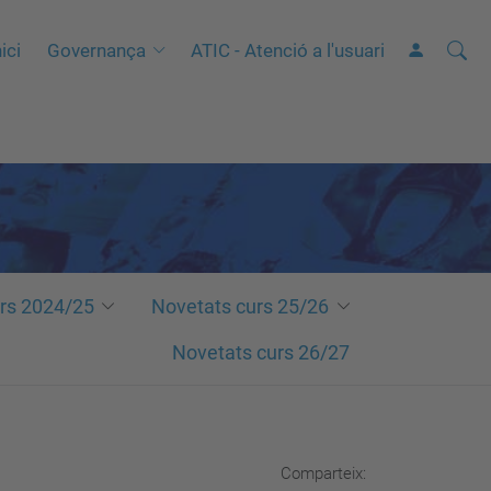
Cerca
C
ici
Governança
ATIC - Atenció a l'usuari
e
r
c
a
a
v
a
n
rs 2024/25
Novetats curs 25/26
ç
Novetats curs 26/27
a
d
a
…
Comparteix: