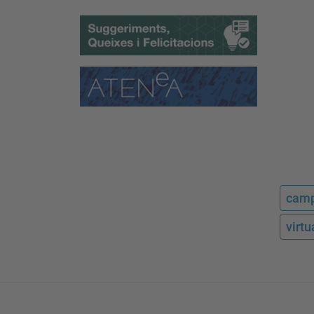
camp
virt