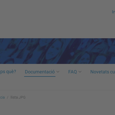
In
ps què?
Documentació
FAQ
Novetats cu
ncia
llista.JPG