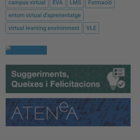
campus virtual
EVA
LMS
Formació
entorn virtual d'aprenentatge
virtual learning environment
VLE