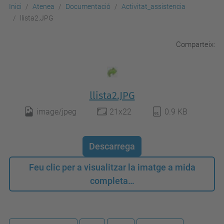
Inici
Atenea
Documentació
Activitat_assistencia
llista2.JPG
Comparteix:
llista2.JPG
image/jpeg
21x22
0.9 KB
Descarrega
Feu clic per a visualitzar la imatge a mida
completa…