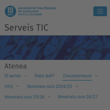
Serveis TIC
Atenea
Saps què?
El servei
Documentació
FAQ
Novetats curs 2024/25
Novetats curs 26/27
Novetats curs 25/26