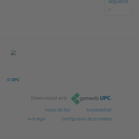
següents
>
© UPC
Desenvolupat amb
Mapa del lloc
Accessibilitat
Avís legal
Configuració de privadesa