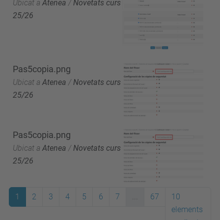
Ubicat a
Atenea
/
Novetats curs
25/26
Pas5copia.png
Ubicat a
Atenea
/
Novetats curs
25/26
Pas5copia.png
Ubicat a
Atenea
/
Novetats curs
25/26
1
2
3
4
5
6
7
...
67
10
elements