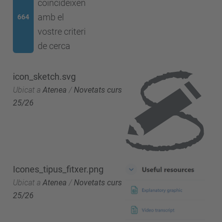
coincideixen
amb el
664
vostre criteri
de cerca
icon_sketch.svg
Ubicat a
Atenea
/
Novetats curs
25/26
Icones_tipus_fitxer.png
Ubicat a
Atenea
/
Novetats curs
25/26