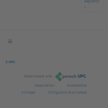
següents
>
© UPC
Desenvolupat amb
Mapa del lloc
Accessibilitat
Avís legal
Configuració de privadesa