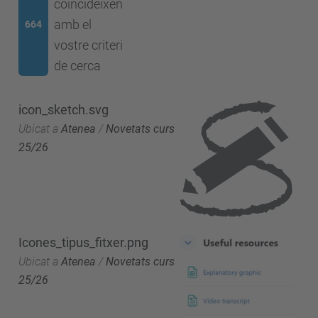
coincideixen
amb el
664
vostre criteri
de cerca
icon_sketch.svg
Ubicat a
Atenea
/
Novetats curs
25/26
Icones_tipus_fitxer.png
Ubicat a
Atenea
/
Novetats curs
25/26