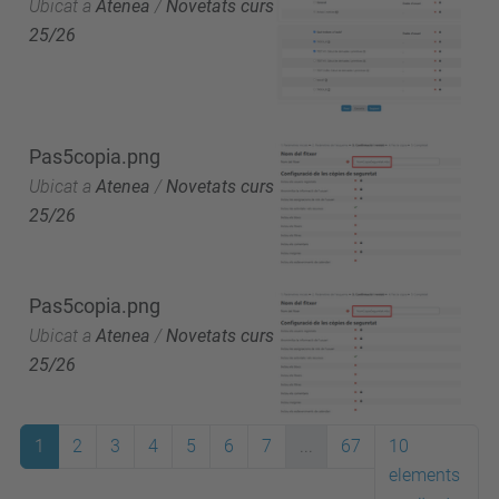
Ubicat a
Atenea
/
Novetats curs
25/26
Pas5copia.png
Ubicat a
Atenea
/
Novetats curs
25/26
Pas5copia.png
Ubicat a
Atenea
/
Novetats curs
25/26
1
2
3
4
5
6
7
...
67
10
elements