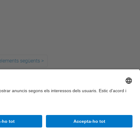
elements següents
>
Accessibilitat
Avís legal
Configuració de privadesa