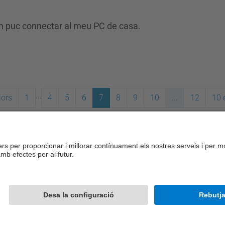
em puc connectar al meu PC de casa.
...
iors
1
4
5
6
7
8
9
10
...
12
10 
Desenvolupat amb
Mapa del lloc