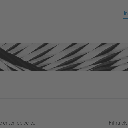
In
 criteri de cerca
Filtra el