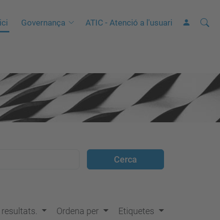
Cerca
C
ici
Governança
ATIC - Atenció a l'usuari
e
r
c
a
a
v
a
n
ç
a
d
a
…
s resultats.
Ordena per
Etiquetes