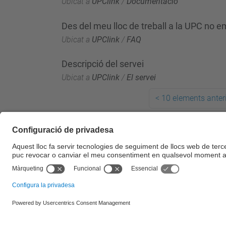
Ubicat a
UPClink
/
Documentació
Des del meu lloc de treball a la UPC no 
Ubicat a
UPClink
/
FAQ
Descripció del servei
Ubicat a
UPClink
/
El servei
<
10 elements anter
© UPC