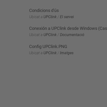
Condicions d'ús
Ubicat a
UPClink
/
El servei
Conexión a UPClink desde Windows (Cast
Ubicat a
UPClink
/
Documentació
Config UPClink.PNG
Ubicat a
UPClink
/
Imatges