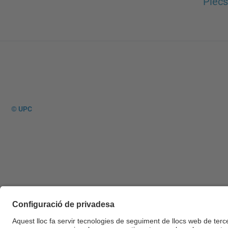
Plecs
© UPC