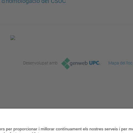
 d'homologació del CSUC
Desenvolupat amb
Mapa del lloc