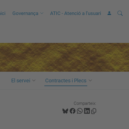
Cerca
C
ici
Governança
ATIC - Atenció a l'usuari
e
r
c
a
a
v
a
n
El servei
Contractes i Plecs
ç
a
Comparteix:
d
a
…