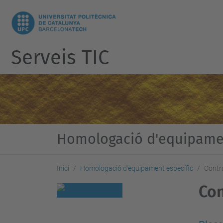
Serveis TIC
Homologació d'equipamen
Inici
Homologació d'equipament específic
Contra
Con