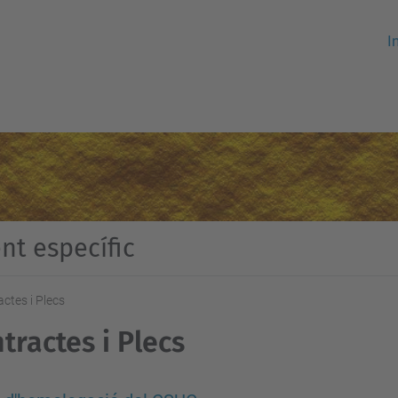
In
t específic
ctes i Plecs
tractes i Plecs