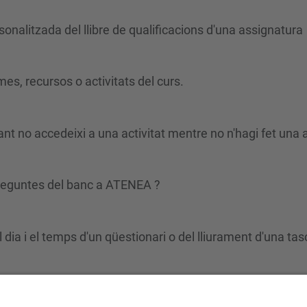
sonalitzada del llibre de qualificacions d'una assignatura
mes, recursos o activitats del curs.
ant no accedeixi a una activitat mentre no n'hagi fet una 
preguntes del banc a ATENEA ?
 dia i el temps d'un qüestionari o del lliurament d'una ta