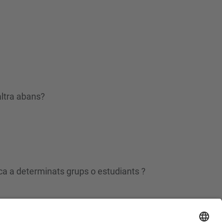
altra abans?
sca a determinats grups o estudiants ?