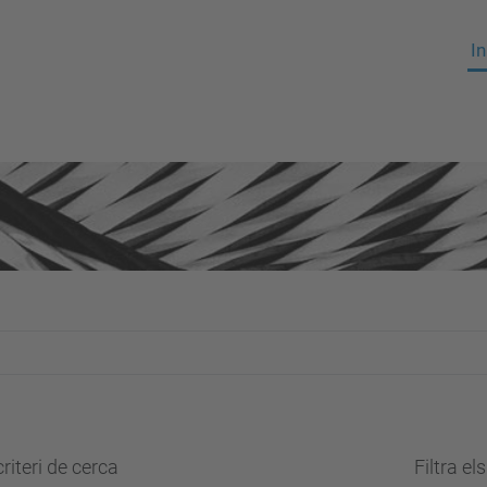
In
riteri de cerca
Filtra el