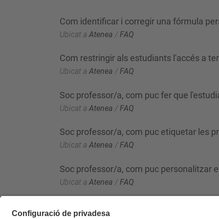
Com identificar i corregir una fórmula per
Ubicat a
Atenea
/
FAQ
Com restringir als estudiants l'accés a te
Ubicat a
Atenea
/
FAQ
Soc professor/a, com puc fer que l'estudi
Ubicat a
Atenea
/
FAQ
Soc professor/a, com puc etiquetar les 
Ubicat a
Atenea
/
FAQ
Soc professor/a, com puc personalitzar el
Ubicat a
Atenea
/
FAQ