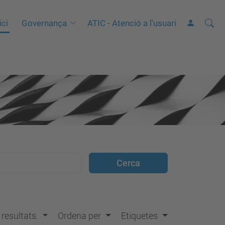
Cerca
C
ici
Governança
ATIC - Atenció a l'usuari
e
r
c
a
a
v
a
n
ç
a
d
a
…
s resultats.
Ordena per
Etiquetes