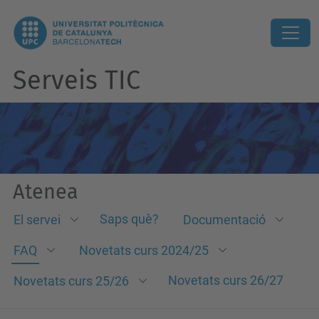
Serveis TIC
Atenea
Saps què?
El servei
Documentació
FAQ
Novetats curs 2024/25
Novetats curs 26/27
Novetats curs 25/26