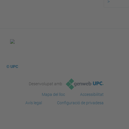
>
© UPC
Desenvolupat amb
Mapa del lloc
Accessibilitat
Avís legal
Configuració de privadesa