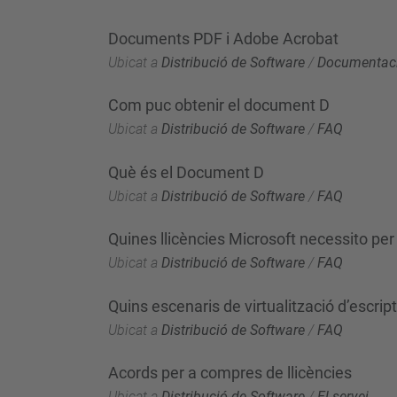
Documents PDF i Adobe Acrobat
Ubicat a
Distribució de Software
/
Documentac
Com puc obtenir el document D
Ubicat a
Distribució de Software
/
FAQ
Què és el Document D
Ubicat a
Distribució de Software
/
FAQ
Quines llicències Microsoft necessito per
Ubicat a
Distribució de Software
/
FAQ
Quins escenaris de virtualització d’escri
Ubicat a
Distribució de Software
/
FAQ
Acords per a compres de llicències
Ubicat a
Distribució de Software
/
El servei