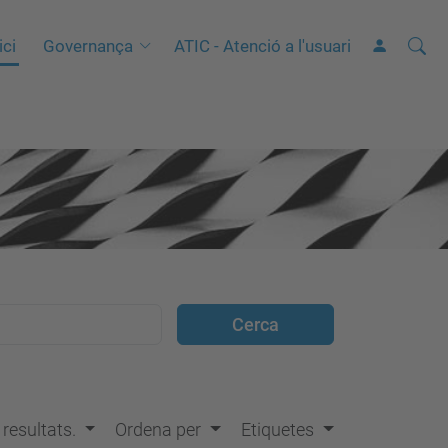
Cerca
C
ici
Governança
ATIC - Atenció a l'usuari
e
r
c
a
a
v
a
n
ç
a
d
a
…
s resultats.
Ordena per
Etiquetes