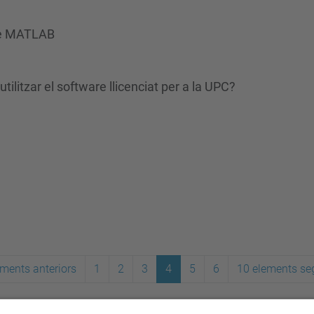
 de MATLAB
tilitzar el software llicenciat per a la UPC?
ments anteriors
1
2
3
4
5
6
10 elements se