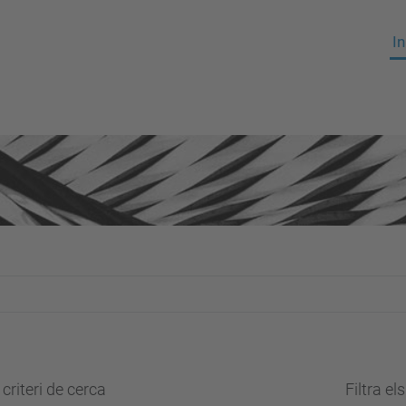
In
criteri de cerca
Filtra el