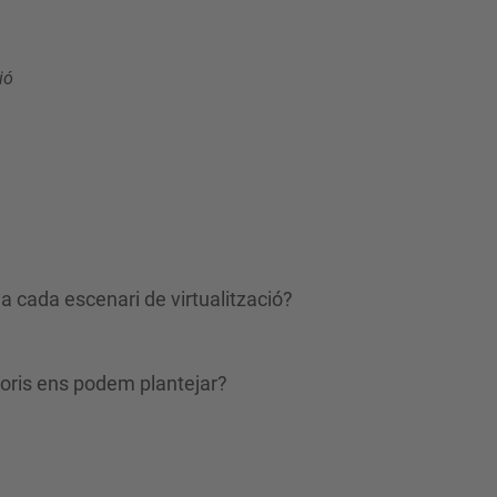
ió
 a cada escenari de virtualització?
ptoris ens podem plantejar?