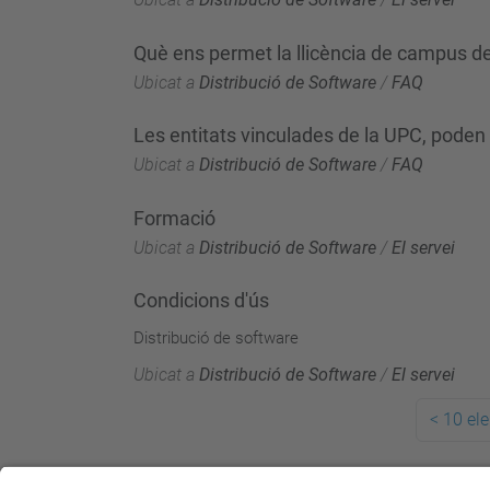
Què ens permet la llicència de campus
Ubicat a
Distribució de Software
/
FAQ
Les entitats vinculades de la UPC, poden u
Ubicat a
Distribució de Software
/
FAQ
Formació
Ubicat a
Distribució de Software
/
El servei
Condicions d'ús
Distribució de software
Ubicat a
Distribució de Software
/
El servei
<
10 ele