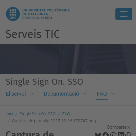
Serveis TIC
Single Sign On. SSO
El servei
Documentació
FAQ
Inici
Single Sign On. SSO
FAQ
Captura de pantalla 2025-12-16 175747.png
Comparteix:
Captura de