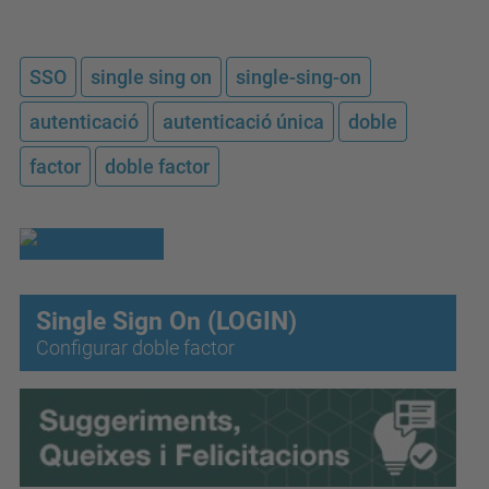
SSO
single sing on
single-sing-on
autenticació
autenticació única
doble
factor
doble factor
Single Sign On (LOGIN)
Configurar doble factor