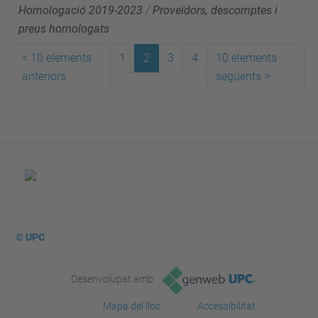
Homologació 2019-2023
/
Proveïdors, descomptes i
preus homologats
<
10 elements
1
2
3
4
10 elements
anteriors
següents
>
© UPC
Desenvolupat amb
Mapa del lloc
Accessibilitat