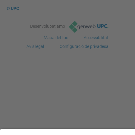
© UPC
Desenvolupat amb
Mapa del lloc
Accessibilitat
Avís legal
Configuració de privadesa