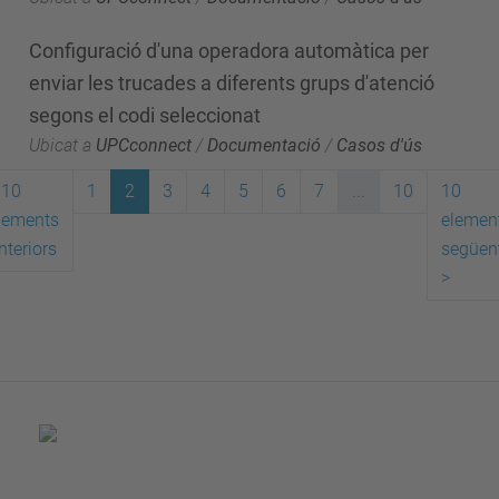
Configuració d'una operadora automàtica per
enviar les trucades a diferents grups d'atenció
segons el codi seleccionat
Ubicat a
UPCconnect
/
Documentació
/
Casos d'ús
10
1
2
3
4
5
6
7
...
10
10
lements
elemen
nteriors
següen
>