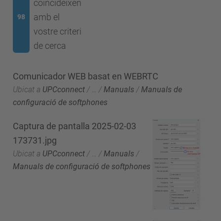
coincideixen
amb el
98
vostre criteri
de cerca
Comunicador WEB basat en WEBRTC
Ubicat a
UPCconnect
/
…
/
Manuals
/
Manuals de
configuració de softphones
Captura de pantalla 2025-02-03
173731.jpg
Ubicat a
UPCconnect
/
…
/
Manuals
/
Manuals de configuració de softphones