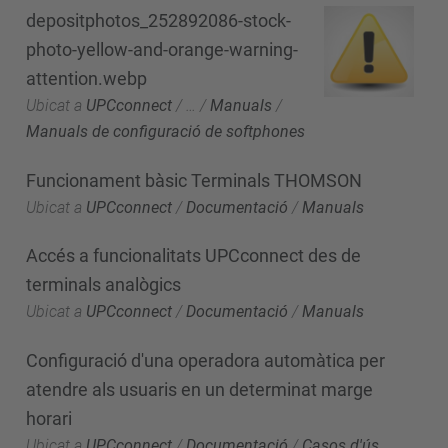
depositphotos_252892086-stock-
photo-yellow-and-orange-warning-
attention.webp
Ubicat a
UPCconnect
/
…
/
Manuals
/
Manuals de configuració de softphones
Funcionament bàsic Terminals THOMSON
Ubicat a
UPCconnect
/
Documentació
/
Manuals
Accés a funcionalitats UPCconnect des de
terminals analògics
Ubicat a
UPCconnect
/
Documentació
/
Manuals
Configuració d'una operadora automàtica per
atendre als usuaris en un determinat marge
horari
Ubicat a
UPCconnect
/
Documentació
/
Casos d'ús