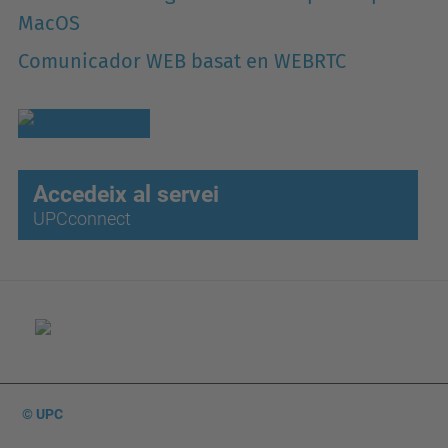
MacOS
Comunicador WEB basat en WEBRTC
Accedeix al servei
UPCconnect
© UPC