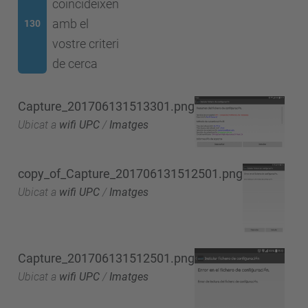
coincideixen
amb el
130
vostre criteri
de cerca
Capture_201706131513301.png
Ubicat a
wifi UPC
/
Imatges
copy_of_Capture_201706131512501.png
Ubicat a
wifi UPC
/
Imatges
Capture_201706131512501.png
Ubicat a
wifi UPC
/
Imatges