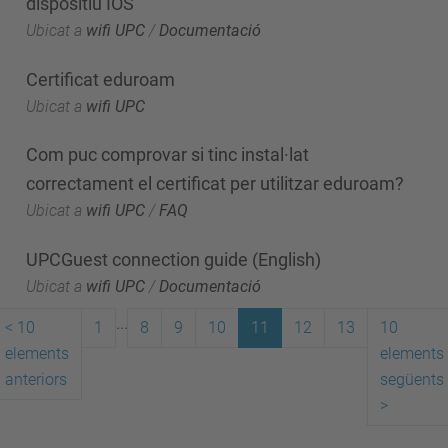
dispositiu IOS
Ubicat a
wifi UPC
/
Documentació
Certificat eduroam
Ubicat a
wifi UPC
Com puc comprovar si tinc instal·lat
correctament el certificat per utilitzar eduroam?
Ubicat a
wifi UPC
/
FAQ
UPCGuest connection guide (English)
Ubicat a
wifi UPC
/
Documentació
...
<
10
1
8
9
10
11
12
13
10
elements
elements
anteriors
següents
>