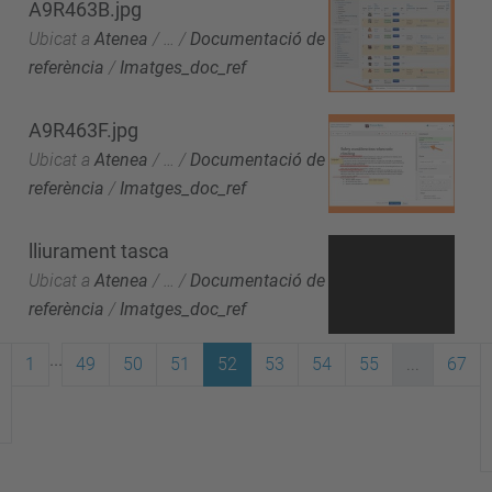
A9R463B.jpg
Ubicat a
Atenea
/
…
/
Documentació de
referència
/
Imatges_doc_ref
A9R463F.jpg
Ubicat a
Atenea
/
…
/
Documentació de
referència
/
Imatges_doc_ref
lliurament tasca
Ubicat a
Atenea
/
…
/
Documentació de
referència
/
Imatges_doc_ref
...
1
49
50
51
52
53
54
55
...
67