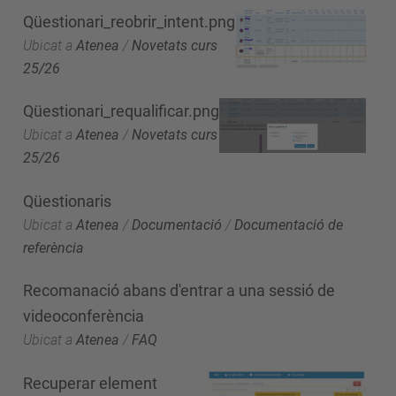
Qüestionari_reobrir_intent.png
Ubicat a
Atenea
/
Novetats curs
25/26
Qüestionari_requalificar.png
Ubicat a
Atenea
/
Novetats curs
25/26
Qüestionaris
Ubicat a
Atenea
/
Documentació
/
Documentació de
referència
Recomanació abans d'entrar a una sessió de
videoconferència
Ubicat a
Atenea
/
FAQ
Recuperar element