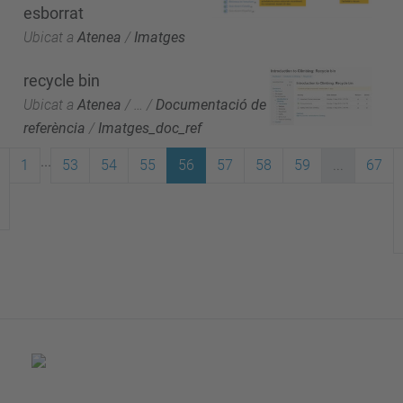
esborrat
Ubicat a
Atenea
/
Imatges
recycle bin
Ubicat a
Atenea
/
…
/
Documentació de
referència
/
Imatges_doc_ref
...
1
53
54
55
56
57
58
59
...
67