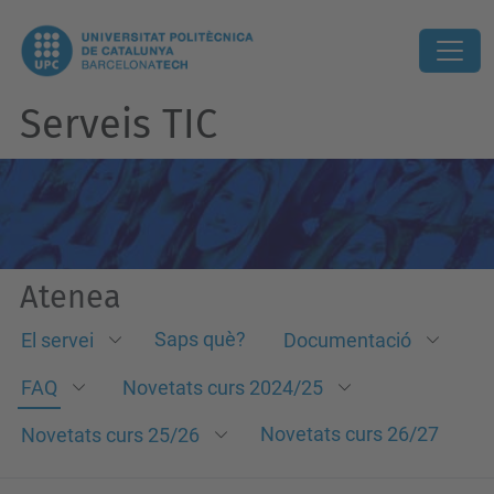
Serveis TIC
Atenea
Saps què?
El servei
Documentació
FAQ
Novetats curs 2024/25
Novetats curs 26/27
Novetats curs 25/26