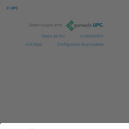
© UPC
Desenvolupat amb
Mapa del lloc
Accessibilitat
Avís legal
Configuració de privadesa