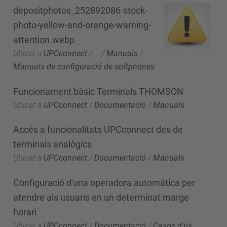
depositphotos_252892086-stock-
photo-yellow-and-orange-warning-
attention.webp
Ubicat a
UPCconnect
/
…
/
Manuals
/
Manuals de configuració de softphones
Funcionament bàsic Terminals THOMSON
Ubicat a
UPCconnect
/
Documentació
/
Manuals
Accés a funcionalitats UPCconnect des de
terminals analògics
Ubicat a
UPCconnect
/
Documentació
/
Manuals
Configuració d'una operadora automàtica per
atendre als usuaris en un determinat marge
horari
Ubicat a
UPCconnect
/
Documentació
/
Casos d'ús