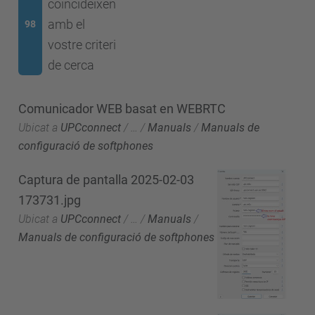
coincideixen
amb el
98
vostre criteri
de cerca
Comunicador WEB basat en WEBRTC
Ubicat a
UPCconnect
/
…
/
Manuals
/
Manuals de
configuració de softphones
Captura de pantalla 2025-02-03
173731.jpg
Ubicat a
UPCconnect
/
…
/
Manuals
/
Manuals de configuració de softphones