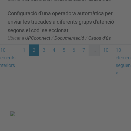
Configuració d'una operadora automàtica per
enviar les trucades a diferents grups d'atenció
segons el codi seleccionat
Ubicat a
UPCconnect
/
Documentació
/
Casos d'ús
10
1
2
3
4
5
6
7
...
10
10
lements
elemen
nteriors
següen
>