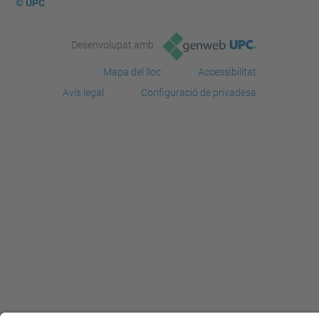
© UPC
Desenvolupat amb
Mapa del lloc
Accessibilitat
Avís legal
Configuració de privadesa