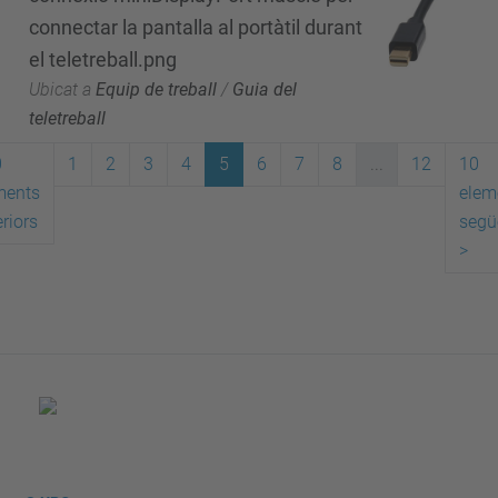
connectar la pantalla al portàtil durant
el teletreball.png
Ubicat a
Equip de treball
/
Guia del
teletreball
0
1
2
3
4
5
6
7
8
...
12
10
ments
elem
riors
segü
>