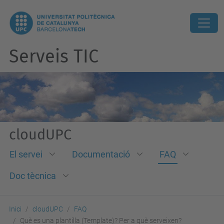
Serveis TIC
cloudUPC
El servei
Documentació
FAQ
Doc tècnica
Inici
cloudUPC
FAQ
Què es una plantilla (Template)? Per a què serveixen?