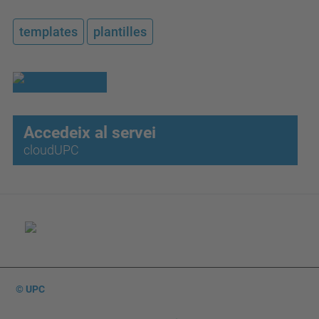
templates
plantilles
Accedeix al servei
cloudUPC
© UPC