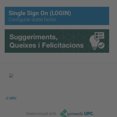
Single Sign On (LOGIN)
Configurar doble factor
© UPC
Desenvolupat amb