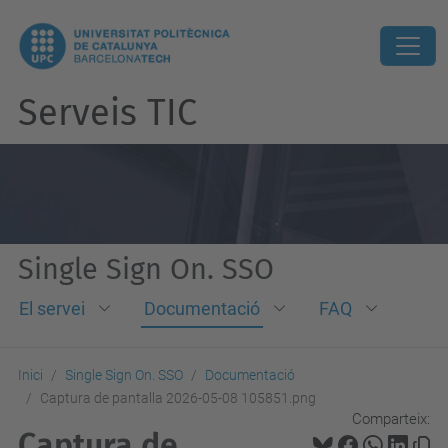
Serveis TIC
Single Sign On. SSO
El servei
Documentació
FAQ
Inici
Single Sign On. SSO
Documentació
Captura de pantalla 2026-05-08 105851.png
Comparteix:
Captura de