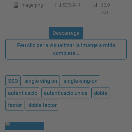
image/png
537x944
62.0
KB
Descarrega
Feu clic per a visualitzar la imatge a mida
completa…
SSO
single sing on
single-sing-on
autenticació
autenticació única
doble
factor
doble factor