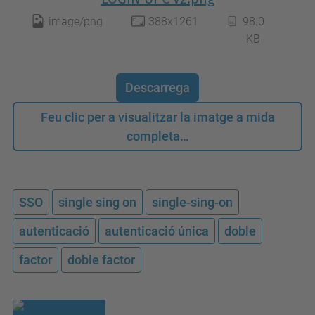
image/png
388x1261
98.0
KB
Descarrega
Feu clic per a visualitzar la imatge a mida
completa…
SSO
single sing on
single-sing-on
autenticació
autenticació única
doble
factor
doble factor