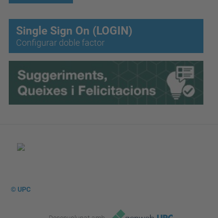
Single Sign On (LOGIN)
Configurar doble factor
© UPC