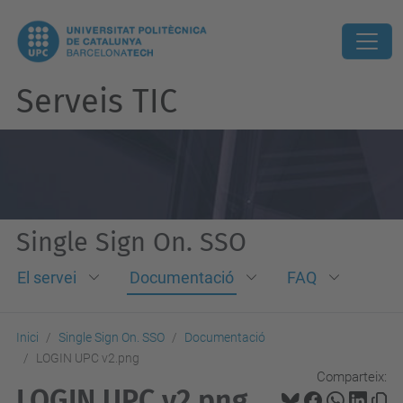
Serveis TIC
Single Sign On. SSO
El servei
Documentació
FAQ
Inici
Single Sign On. SSO
Documentació
LOGIN UPC v2.png
Comparteix:
LOGIN UPC v2.png