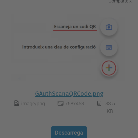
Comparteix:
GAuthScanaQRCode.png
image/png
768x453
33.5
KB
Descarrega