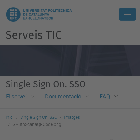
Serveis TIC
Single Sign On. SSO
El servei
Documentació
FAQ
Inici
Single Sign On. SSO
Imatges
GAuthScanaQRCode.png