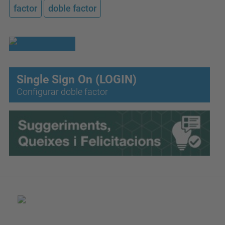
factor
doble factor
Single Sign On (LOGIN)
Configurar doble factor