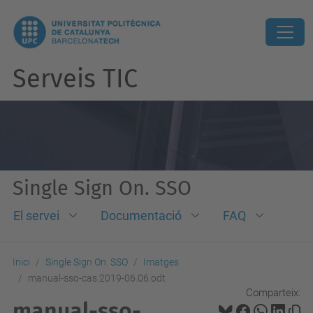
Serveis TIC
Single Sign On. SSO
El servei
Documentació
FAQ
Inici
Single Sign On. SSO
Imatges
manual-sso-cas.2019-06.06.odt
Comparteix:
manual-sso-