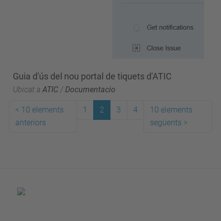
Guia d'ús del nou portal de tiquets d'ATIC
Ubicat a
ATIC
/
Documentacio
<
10 elements
1
2
3
4
10 elements
anteriors
següents
>