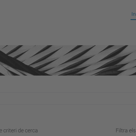
In
 criteri de cerca
Filtra el