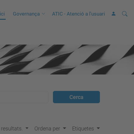
Cerca
C
ici
Governança
ATIC - Atenció a l'usuari
e
r
c
a
a
v
a
n
ç
a
d
a
…
s resultats.
Ordena per
Etiquetes