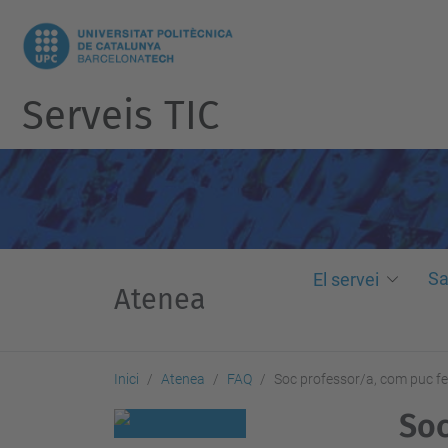
Serveis TIC
Sa
El servei
Atenea
Inici
Atenea
FAQ
Soc professor/a, com puc fe
Soc