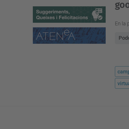
goo
En la 
Podc
camp
virt