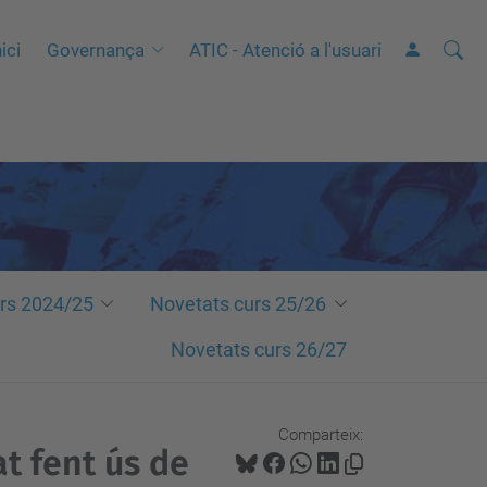
Cerca
C
ici
Governança
ATIC - Atenció a l'usuari
e
r
c
a
a
v
a
n
rs 2024/25
Novetats curs 25/26
ç
Novetats curs 26/27
a
d
a
Comparteix:
t fent ús de
…