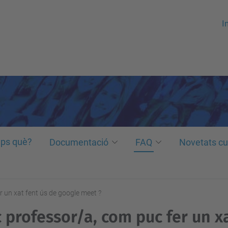
In
ps què?
Documentació
FAQ
Novetats cu
r un xat fent ús de google meet ?
 professor/a, com puc fer un xa