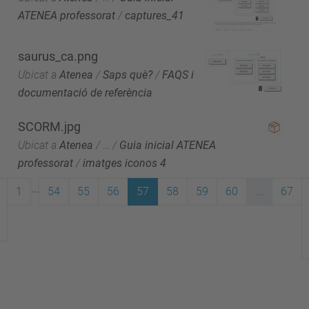
ATENEA professorat
/
captures_41
saurus_ca.png
Ubicat a
Atenea
/
Saps què?
/
FAQS i
documentació de referència
SCORM.jpg
Ubicat a
Atenea
/
…
/
Guia inicial ATENEA
professorat
/
imatges iconos 4
...
1
54
55
56
57
58
59
60
...
67