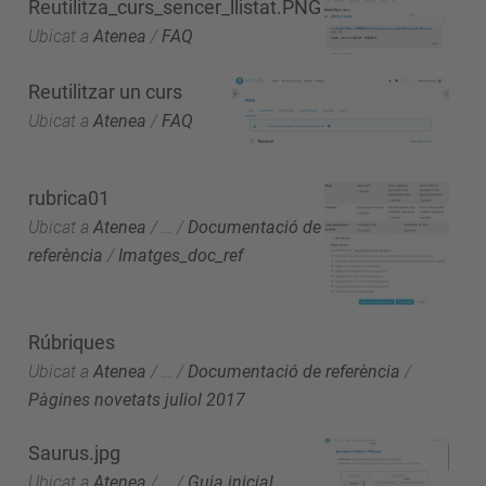
Reutilitza_curs_sencer_llistat.PNG
Ubicat a
Atenea
/
FAQ
Reutilitzar un curs
Ubicat a
Atenea
/
FAQ
rubrica01
Ubicat a
Atenea
/
…
/
Documentació de
referència
/
Imatges_doc_ref
Rúbriques
Ubicat a
Atenea
/
…
/
Documentació de referència
/
Pàgines novetats juliol 2017
Saurus.jpg
Ubicat a
Atenea
/
…
/
Guia inicial