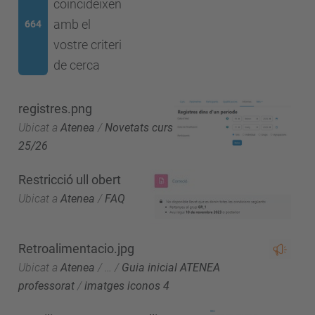
coincideixen
amb el
664
vostre criteri
de cerca
registres.png
Ubicat a
Atenea
/
Novetats curs
25/26
Restricció ull obert
Ubicat a
Atenea
/
FAQ
Retroalimentacio.jpg
Ubicat a
Atenea
/
…
/
Guia inicial ATENEA
professorat
/
imatges iconos 4