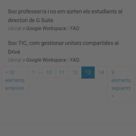
Soc professor/a i no em surten els estudiants al
directori de G Suite
Ubicat a
Google Workspace
/
FAQ
Soc TIC, com gestionar unitats compartides al
Drive
Ubicat a
Google Workspace
/
FAQ
...
<
10
1
10
11
12
13
14
9
elements
elements
anteriors
següents
>