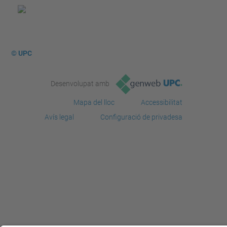
© UPC
Desenvolupat amb
Mapa del lloc
Accessibilitat
Avís legal
Configuració de privadesa