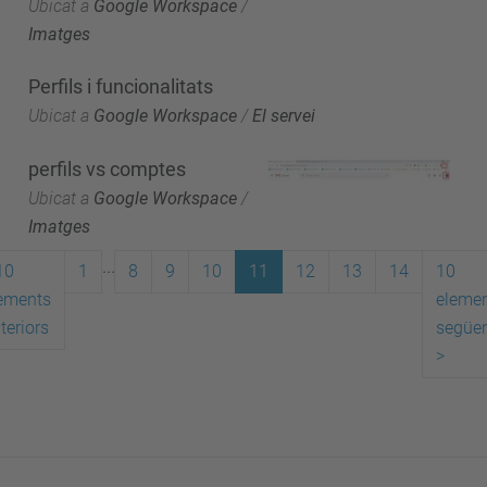
Ubicat a
Google Workspace
/
Imatges
Perfils i funcionalitats
Ubicat a
Google Workspace
/
El servei
perfils vs comptes
Ubicat a
Google Workspace
/
Imatges
...
10
1
8
9
10
11
12
13
14
10
ements
eleme
teriors
següe
>