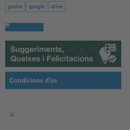
gsuite
google
drive
Condicions d'ús