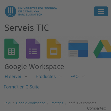
Serveis TIC
Google Workspace
El servei
Productes
FAQ
Forma't en G Suite
Inici
Google Workspace
Imatges
perfils vs comptes
Comparteix: