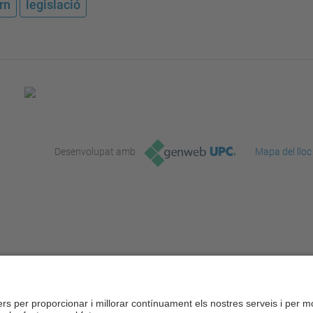
rn
legislació
Desenvolupat amb
Mapa del lloc