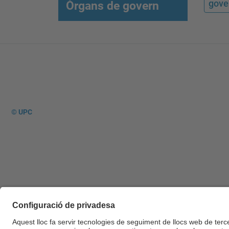
gove
Òrgans de govern
© UPC