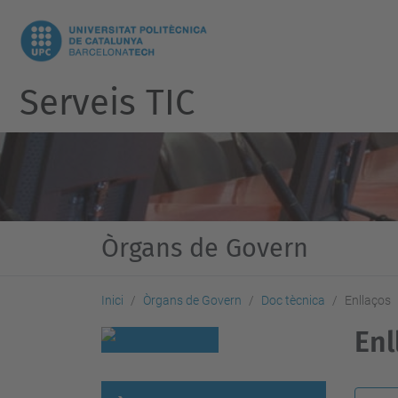
Serveis TIC
Òrgans de Govern
Inici
Òrgans de Govern
Doc tècnica
Enllaços
Enl