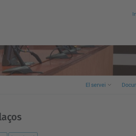
In
El servei
Docu
laços