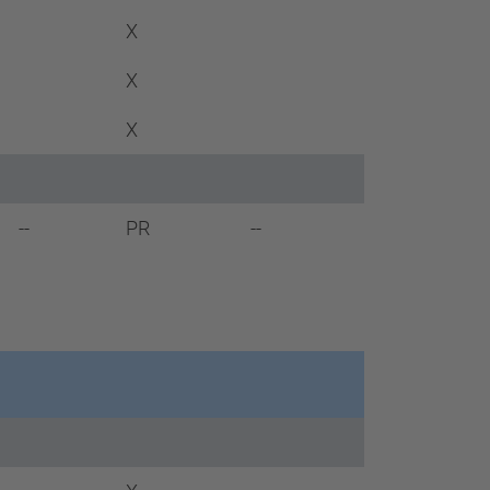
X
X
X
--
PR
--