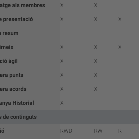
atge als membres
X
X
 presentació
X
X
X
a resum
imeix
X
X
X
ció àgil
X
X
ra punts
X
X
ra acords
X
X
anya Historial
X
s de continguts
ió
RWD
RW
R