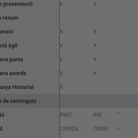
 presentació
X
X
a resum
imeix
X
X
ció àgil
X
X
ra punts
X
X
ra acords
X
X
anya Historial
X
s de continguts
--
ió
RWD
RW
d
CRWDE
CRWE
--