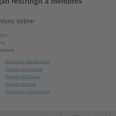
an restringit a membres
misos sobre:
rgan
cta
essions:
-
Sessió en planificació
-
Sessió convocada
-
Sessió realitzada
-
Sessió tancada
-
Sessió en modificació