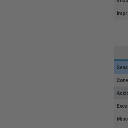
Vist
Impr
Sessi
Conv
Acci
Excu
Miss