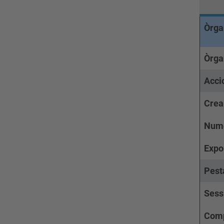
Òrga
Òrg
Acci
Crea
Nume
Expo
Pest
Sess
Comp