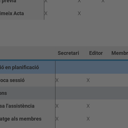
a prèvia
X
X
X
imeix Acta
X
X
Secretari
Editor
Membr
ó en planificació
oca sessió
X
X
ons
sa l'assistència
X
X
atge als membres
X
X