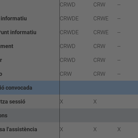
CRWD
CRW
--
 informatiu
CRWDE
CRWE
--
unt informatiu
CRWDE
CRWE
--
ument
CRWD
CRW
--
r
CRWD
CRW
--
o
CRW
CRW
--
ió convocada
itza sessió
X
X
ons
sa l'assistència
X
X
X