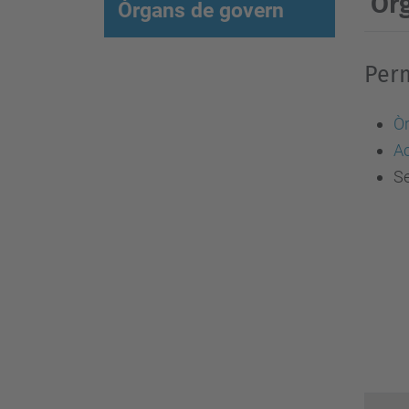
Òrg
Òrgans de govern
Per
Ò
A
S