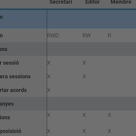
Secretari
Editor
Membre
n
an
RWD
RW
R
ons
r sessió
X
X
ra sessions
X
X
rtar acords
X
anyes
X
X
X
ions
osisició
X
X
X