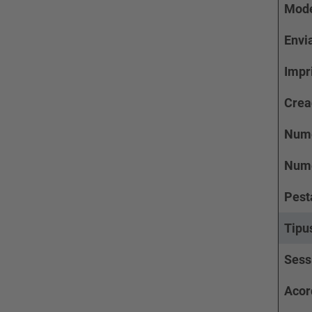
Mode
Envi
Impr
Crea
Nume
Nume
Pest
Tipu
Sess
Acor