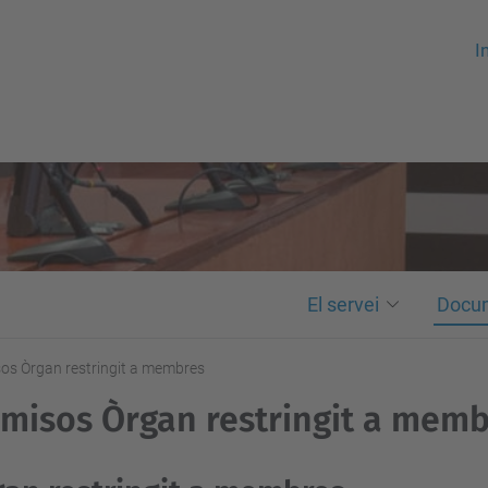
In
El servei
Docu
os Òrgan restringit a membres
misos Òrgan restringit a mem