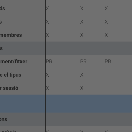
ds
X
X
X
s
X
X
X
 membres
X
X
X
es
ment/fitxer
PR
PR
PR
 el tipus
X
X
r sessió
X
X
ons