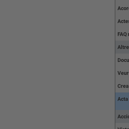
Acor
Acte
FAQ
Altr
Docu
Veure
Crea
Acta
Acci