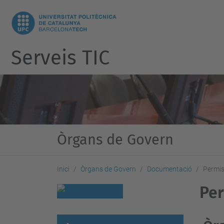
Serveis TIC
Òrgans de Govern
Inici
Òrgans de Govern
Documentació
Permis
Per