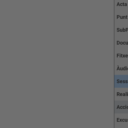
Acta
Punt
SubP
Doc
Fitxe
Àudi
Sess
Real
Acci
Excu