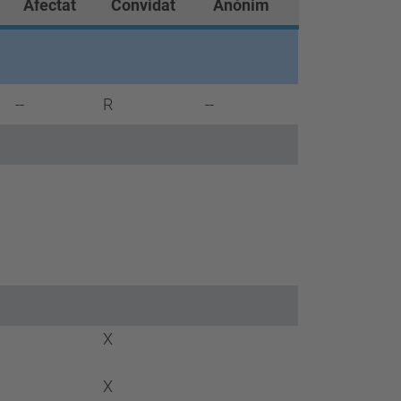
Afectat
Convidat
Anónim
--
R
--
X
X