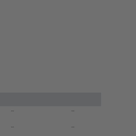
--
--
--
--